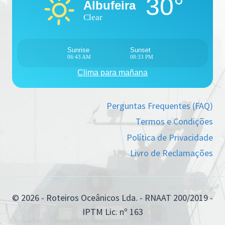
30°
Albufeira
Clear
Sunrise
Sunset
06:43 AM
08:33 PM
Clima para mañana
Perguntas Frequentes (FAQ)
Termos e Condições
Política de Privacidade
Livro de Reclamações
© 2026 - Roteiros Oceânicos Lda. - RNAAT 200/2019 -
IPTM Lic. nº 163